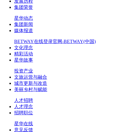
发展历程
集团荣誉
星华动态
集团新闻
媒体报道
BETWAY在线登录官网-BETWAY(中国)
文化理念
精彩活动
星华故事
投资产业
文旅运营与融合
城市更新与改造
美丽乡村与赋能
人才招聘
人才理念
招聘职位
星华在线
意见反馈