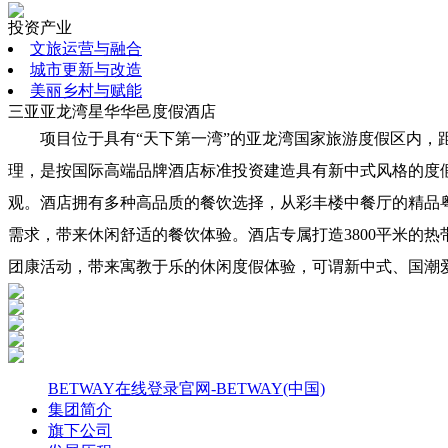
投资产业
文旅运营与融合
城市更新与改造
美丽乡村与赋能
三亚亚龙湾星华华邑度假酒店
项目位于具有“天下第一湾”的亚龙湾国家旅游度假区内，
理，是按国际高端品牌酒店标准投资建造具有新中式风格的度假
观。酒店拥有多种高品质的餐饮选择，从彩丰楼中餐厅的精品
需求，带来休闲舒适的餐饮体验。酒店专属打造3800平米的
团康活动，带来寓教于乐的休闲度假体验，可谓新中式、国潮
BETWAY在线登录官网-BETWAY(中国)
集团简介
旗下公司