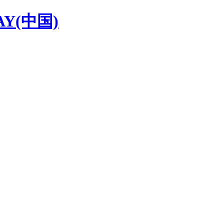
Y(中国)