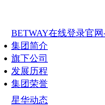
BETWAY在线登录官网-
集团简介
旗下公司
发展历程
集团荣誉
星华动态