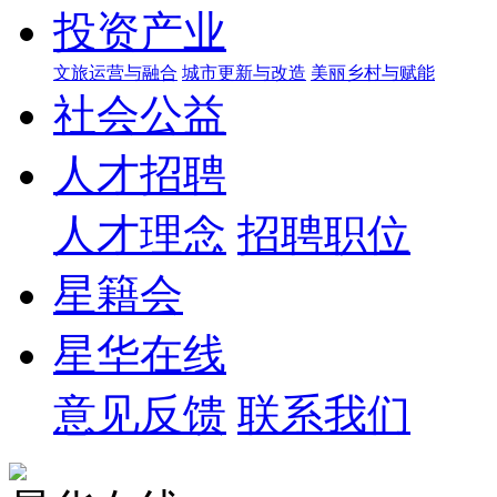
投资产业
文旅运营与融合
城市更新与改造
美丽乡村与赋能
社会公益
人才招聘
人才理念
招聘职位
星籍会
星华在线
意见反馈
联系我们