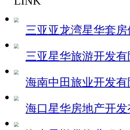
LINK
三亚亚龙湾星华套房
三亚星华旅游开发有
海南中田旅业开发有
海口星华房地产开发