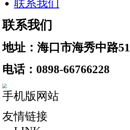
联系我们
联系我们
地址：海口市海秀中路51
电话：0898-66766228
手机版网站
友情链接