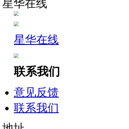
星华在线
星华在线
联系我们
意见反馈
联系我们
地址