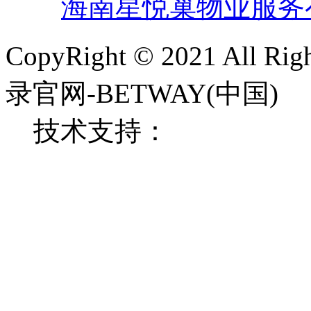
海南星悦巢物业服务
CopyRight © 2021 All 
录官网-BETWAY(中国
技术支持：