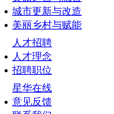
城市更新与改造
美丽乡村与赋能
人才招聘
人才理念
招聘职位
星华在线
意见反馈