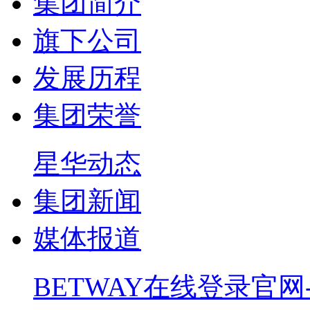
集团简介
旗下公司
发展历程
集团荣誉
星华动态
集团新闻
媒体报道
BETWAY在线登录官网-