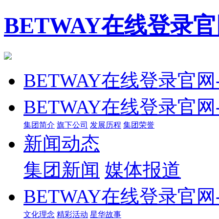
BETWAY在线登录官网
BETWAY在线登录官网-
BETWAY在线登录官网-
集团简介
旗下公司
发展历程
集团荣誉
新闻动态
集团新闻
媒体报道
BETWAY在线登录官网-
文化理念
精彩活动
星华故事